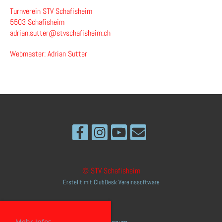
Turnverein STV Schafisheim
5503 Schafisheim
adrian.sutter@stvschafisheim.ch
Webmaster: Adrian Sutter
© STV Schafisheim
Erstellt mit ClubDesk Vereinssoftware
Mehr Infos