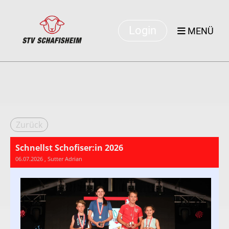
Login
MENÜ
Zurück
Schnellst Schofiser:in 2026
06.07.2026
, Sutter Adrian